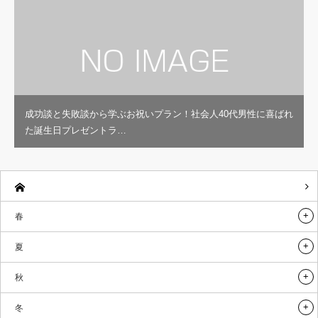
成功談と失敗談から学ぶお祝いプラン！社会人40代男性に喜ばれ
た誕生日プレゼントラ…
春
夏
秋
冬