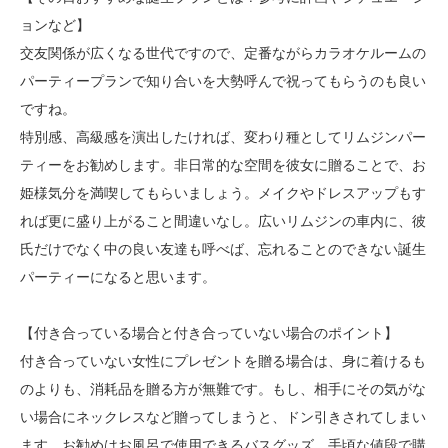
ョンなど】
交友関係が広くなる世代ですので、定番ながらカラオケルームの
パーティープランで知り合いを大勢呼んで祝ってもらうのも良い
ですね。
特別感、高級感を演出したければ、変わり種としてリムジンパー
ティーをお勧めします。非日常的な空間を彼女に贈ることで、お
姫様気分を満喫してもらいましょう。メイクやドレスアップもす
れば更に盛り上がること間違いなし。広いリムジンの車内に、彼
氏だけでなく中の良い友達も呼べば、忘れることのできない誕生
パーティーになると思います。
【付き合っている場合と付き合っていない場合のポイント】
付き合っていない女性にプレゼントを贈る場合は、身に着けるも
のよりも、消耗品を贈る方が無難です。もし、相手にその気がな
い場合にネックレスなど贈ってしまうと、ドン引きされてしまい
ます。お勧めはお風呂で使用できるバスグッズ。手頃な値段で購