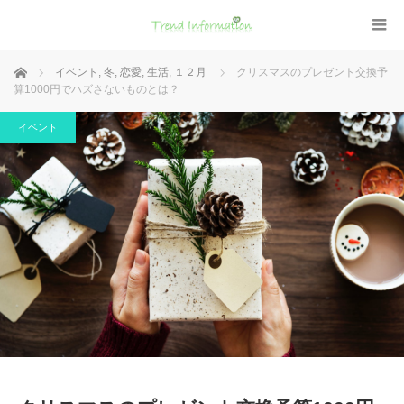
ホーム
イベント
,
冬
,
恋愛
,
生活
,
１２月
クリスマスのプレゼント交換予
算1000円でハズさないものとは？
イベント